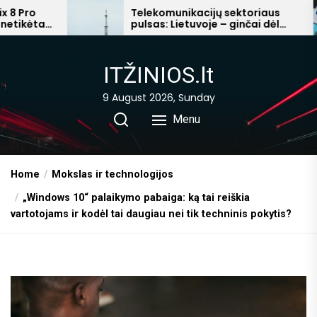
Skip
Telekomunikacijų sektoriaus
„
pulsas: Lietuvoje – ginčai dėl
d
to
mokesčių, Afrikoje – milijardiniai
t
the
pelnai
p
content
ITŽINIOS.lt
9 August 2026, Sunday
Menu
Home
Mokslas ir technologijos
„Windows 10“ palaikymo pabaiga: ką tai reiškia
vartotojams ir kodėl tai daugiau nei tik techninis pokytis?