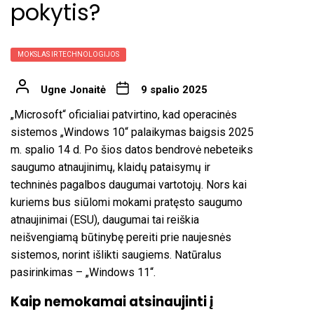
pokytis?
MOKSLAS IR TECHNOLOGIJOS
Ugne Jonaitė
9 spalio 2025
„Microsoft“ oficialiai patvirtino, kad operacinės
sistemos „Windows 10“ palaikymas baigsis 2025
m. spalio 14 d. Po šios datos bendrovė nebeteiks
saugumo atnaujinimų, klaidų pataisymų ir
techninės pagalbos daugumai vartotojų. Nors kai
kuriems bus siūlomi mokami pratęsto saugumo
atnaujinimai (ESU), daugumai tai reiškia
neišvengiamą būtinybę pereiti prie naujesnės
sistemos, norint išlikti saugiems. Natūralus
pasirinkimas – „Windows 11“.
Kaip nemokamai atsinaujinti į