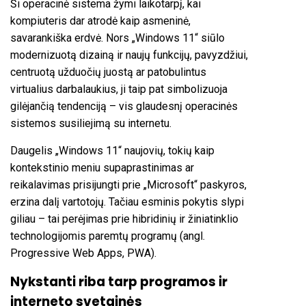
Ši operacinė sistema žymi laikotarpį, kai
kompiuteris dar atrodė kaip asmeninė,
savarankiška erdvė. Nors „Windows 11“ siūlo
modernizuotą dizainą ir naujų funkcijų, pavyzdžiui,
centruotą užduočių juostą ar patobulintus
virtualius darbalaukius, ji taip pat simbolizuoja
gilėjančią tendenciją – vis glaudesnį operacinės
sistemos susiliejimą su internetu.
Daugelis „Windows 11“ naujovių, tokių kaip
kontekstinio meniu supaprastinimas ar
reikalavimas prisijungti prie „Microsoft“ paskyros,
erzina dalį vartotojų. Tačiau esminis pokytis slypi
giliau – tai perėjimas prie hibridinių ir žiniatinklio
technologijomis paremtų programų (angl.
Progressive Web Apps, PWA).
Nykstanti riba tarp programos ir
interneto svetainės