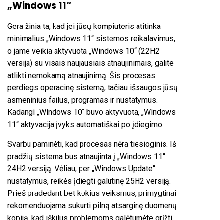
„Windows 11“
Gera žinia ta, kad jei jūsų kompiuteris atitinka
minimalius „Windows 11“ sistemos reikalavimus,
o jame veikia aktyvuota „Windows 10“ (22H2
versija) su visais naujausiais atnaujinimais, galite
atlikti nemokamą atnaujinimą. Šis procesas
perdiegs operacinę sistemą, tačiau išsaugos jūsų
asmeninius failus, programas ir nustatymus.
Kadangi „Windows 10“ buvo aktyvuota, „Windows
11“ aktyvacija įvyks automatiškai po įdiegimo.
Svarbu paminėti, kad procesas nėra tiesioginis. Iš
pradžių sistema bus atnaujinta į „Windows 11“
24H2 versiją. Vėliau, per „Windows Update“
nustatymus, reikės įdiegti galutinę 25H2 versiją.
Prieš pradedant bet kokius veiksmus, primygtinai
rekomenduojama sukurti pilną atsarginę duomenų
kopiją, kad iškilus problemoms galėtumėte grįžti