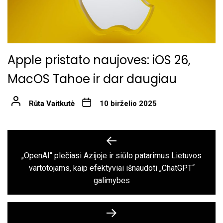
Apple pristato naujoves: iOS 26,
MacOS Tahoe ir dar daugiau
Rūta Vaitkutė
10 birželio 2025
Navigacija
tarp
„OpenAI“ plečiasi Azijoje ir siūlo patarimus Lietuvos
Previous
vartotojams, kaip efektyviai išnaudoti „ChatGPT“
įrašų
post:
galimybes