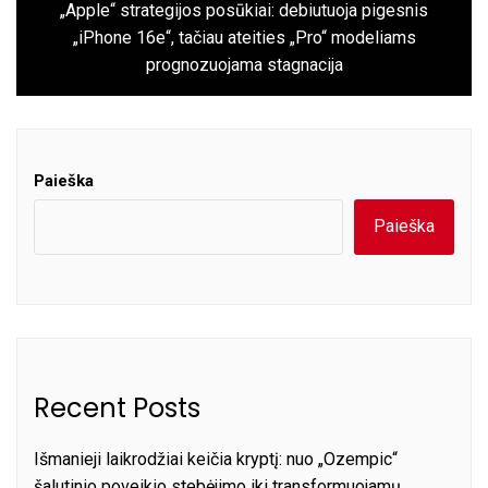
„Apple“ strategijos posūkiai: debiutuoja pigesnis
Next
„iPhone 16e“, tačiau ateities „Pro“ modeliams
post:
prognozuojama stagnacija
Paieška
Paieška
Recent Posts
Išmanieji laikrodžiai keičia kryptį: nuo „Ozempic“
šalutinio poveikio stebėjimo iki transformuojamų