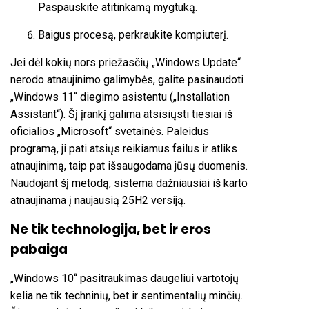
Paspauskite atitinkamą mygtuką.
Baigus procesą, perkraukite kompiuterį.
Jei dėl kokių nors priežasčių „Windows Update“
nerodo atnaujinimo galimybės, galite pasinaudoti
„Windows 11“ diegimo asistentu („Installation
Assistant“). Šį įrankį galima atsisiųsti tiesiai iš
oficialios „Microsoft“ svetainės. Paleidus
programą, ji pati atsiųs reikiamus failus ir atliks
atnaujinimą, taip pat išsaugodama jūsų duomenis.
Naudojant šį metodą, sistema dažniausiai iš karto
atnaujinama į naujausią 25H2 versiją.
Ne tik technologija, bet ir eros
pabaiga
„Windows 10“ pasitraukimas daugeliui vartotojų
kelia ne tik techninių, bet ir sentimentalių minčių.