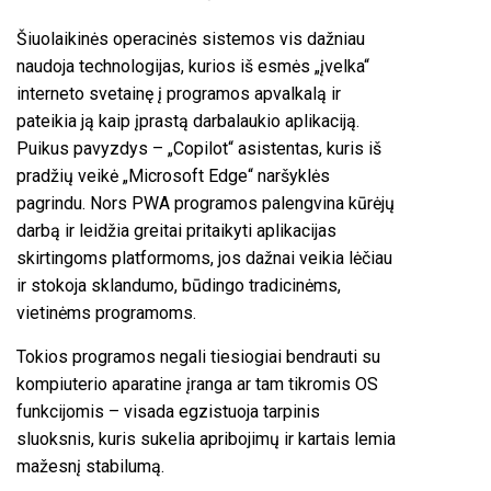
Šiuolaikinės operacinės sistemos vis dažniau
naudoja technologijas, kurios iš esmės „įvelka“
interneto svetainę į programos apvalkalą ir
pateikia ją kaip įprastą darbalaukio aplikaciją.
Puikus pavyzdys – „Copilot“ asistentas, kuris iš
pradžių veikė „Microsoft Edge“ naršyklės
pagrindu. Nors PWA programos palengvina kūrėjų
darbą ir leidžia greitai pritaikyti aplikacijas
skirtingoms platformoms, jos dažnai veikia lėčiau
ir stokoja sklandumo, būdingo tradicinėms,
vietinėms programoms.
Tokios programos negali tiesiogiai bendrauti su
kompiuterio aparatine įranga ar tam tikromis OS
funkcijomis – visada egzistuoja tarpinis
sluoksnis, kuris sukelia apribojimų ir kartais lemia
mažesnį stabilumą.