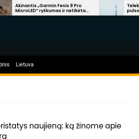
inantis „Garmin Fenix 8 Pro
Telekomunikac
croLED“ ryškumas ir netikėta
pulsas: Lietuvo
orsche“ prabanga
mokesčių, Afrik
pelnai
tinis
Lietuva
ristatys naujieną: ką žinome apie
rą