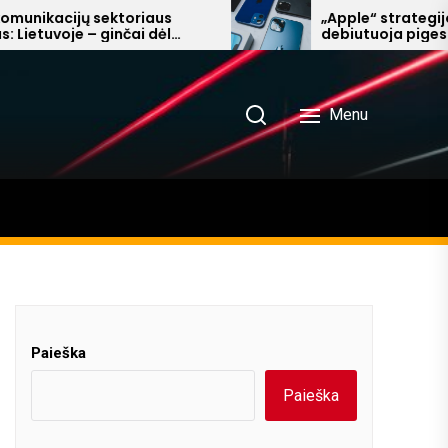
ijų sektoriaus
„Apple“ strategijos posūki
je – ginčai dėl
debiutuoja pigesnis „iPhon
oje – milijardiniai
tačiau ateities „Pro“ mod
prognozuojama stagnaci
Menu
Paieška
Paieška