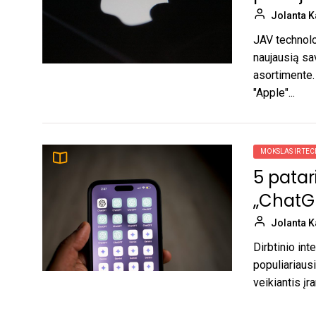
Jolanta K
JAV technolog
naujausią sa
asortimente.
"Apple"...
MOKSLAS IR TE
5 patar
„ChatGP
Jolanta K
Dirbtinio int
populiariaus
veikiantis įra