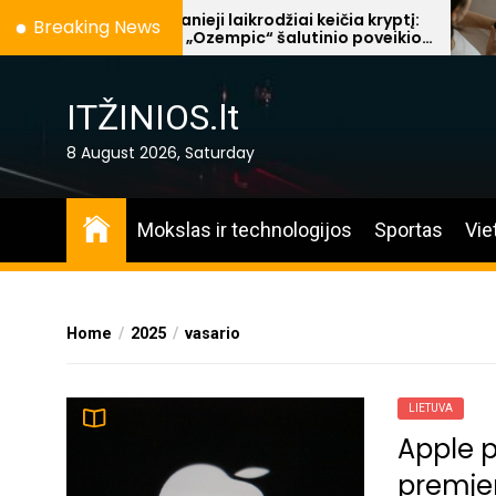
Skip
Išmanieji laikrodžiai keičia kryptį:
Ak
Breaking News
nuo „Ozempic“ šalutinio poveikio
Mi
to
stebėjimo iki transformuojamų
„P
the
ekranų vaikams
content
ITŽINIOS.lt
8 August 2026, Saturday
Mokslas ir technologijos
Sportas
Vie
Home
2025
vasario
LIETUVA
Apple p
premje