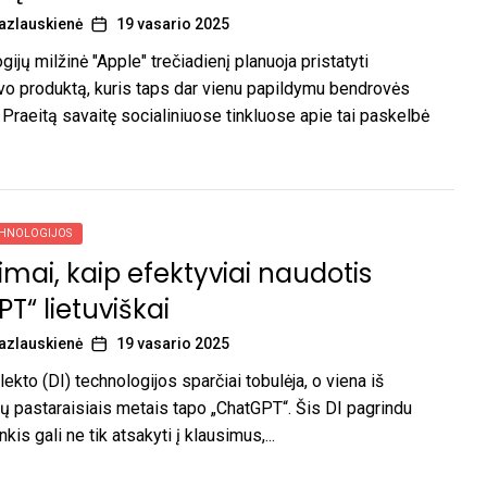
azlauskienė
19 vasario 2025
ijų milžinė "Apple" trečiadienį planuoja pristatyti
vo produktą, kuris taps dar vienu papildymu bendrovės
 Praeitą savaitę socialiniuose tinkluose apie tai paskelbė
CHNOLOGIJOS
imai, kaip efektyviai naudotis
T“ lietuviškai
azlauskienė
19 vasario 2025
elekto (DI) technologijos sparčiai tobulėja, o viena iš
ių pastaraisiais metais tapo „ChatGPT“. Šis DI pagrindu
nkis gali ne tik atsakyti į klausimus,...