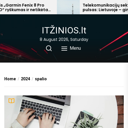
Skip
rmin Fenix 8 Pro
Telekomunikacijų sektoria
kumas ir netikėta
pulsas: Lietuvoje – ginčai d
to
abanga
mokesčių, Afrikoje – milijar
the
pelnai
content
ITŽINIOS.lt
8 August 2026, Saturday
Menu
Home
2024
spalio