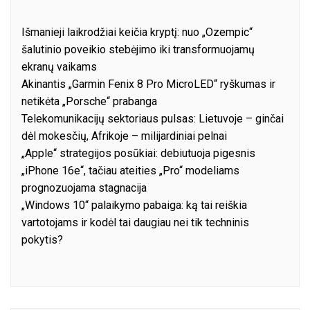
Išmanieji laikrodžiai keičia kryptį: nuo „Ozempic“
šalutinio poveikio stebėjimo iki transformuojamų
ekranų vaikams
Akinantis „Garmin Fenix 8 Pro MicroLED“ ryškumas ir
netikėta „Porsche“ prabanga
Telekomunikacijų sektoriaus pulsas: Lietuvoje – ginčai
dėl mokesčių, Afrikoje – milijardiniai pelnai
„Apple“ strategijos posūkiai: debiutuoja pigesnis
„iPhone 16e“, tačiau ateities „Pro“ modeliams
prognozuojama stagnacija
„Windows 10“ palaikymo pabaiga: ką tai reiškia
vartotojams ir kodėl tai daugiau nei tik techninis
pokytis?