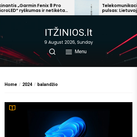
Skip
ntis „Garmin Fenix 8 Pro
Telekomunikacijų s
LED“ ryškumas ir netikėta
pulsas: Lietuvoje – 
to
che“ prabanga
mokesčių, Afrikoje –
the
pelnai
content
ITŽINIOS.lt
9 August 2026, Sunday
Menu
Home
2024
balandžio