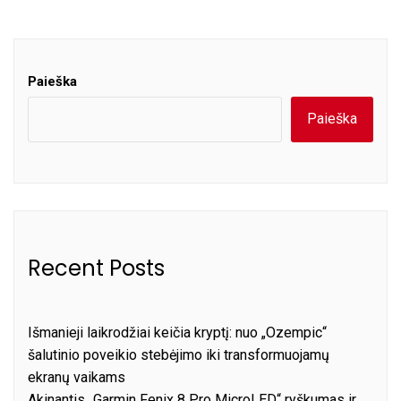
Paieška
Paieška
Recent Posts
Išmanieji laikrodžiai keičia kryptį: nuo „Ozempic“
šalutinio poveikio stebėjimo iki transformuojamų
ekranų vaikams
Akinantis „Garmin Fenix 8 Pro MicroLED“ ryškumas ir