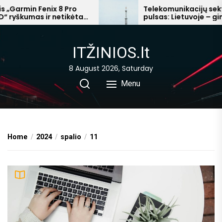
Skip
rmin Fenix 8 Pro
Telekomunikacijų sektoria
kumas ir netikėta
pulsas: Lietuvoje – ginčai d
to
abanga
mokesčių, Afrikoje – milijar
the
pelnai
content
ITŽINIOS.lt
8 August 2026, Saturday
Menu
Home
2024
spalio
11