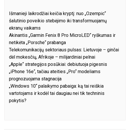
Išmanieji laikrodžiai keičia kryptį: nuo „Ozempic“
šalutinio poveikio stebėjimo iki transformuojamų
ekranų vaikams
Akinantis „Garmin Fenix 8 Pro MicroLED“ ryškumas ir
netikėta „Porsche“ prabanga
Telekomunikacijų sektoriaus pulsas: Lietuvoje – ginčai
dėl mokesčių, Afrikoje – milijardiniai pelnai
„Apple“ strategijos posūkiai: debiutuoja pigesnis
„iPhone 16e“, tačiau ateities „Pro“ modeliams
prognozuojama stagnacija
„Windows 10“ palaikymo pabaiga: ką tai reiškia
vartotojams ir kodėl tai daugiau nei tik techninis
pokytis?