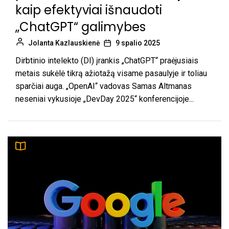
kaip efektyviai išnaudoti
„ChatGPT“ galimybes
Jolanta Kazlauskienė
9 spalio 2025
Dirbtinio intelekto (DI) įrankis „ChatGPT“ praėjusiais
metais sukėlė tikrą ažiotažą visame pasaulyje ir toliau
sparčiai auga. „OpenAI“ vadovas Samas Altmanas
neseniai vykusioje „DevDay 2025“ konferencijoje...