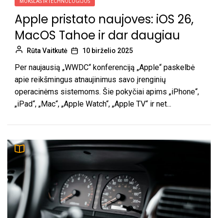
MOKSLAS IR TECHNOLOGIJOS
Apple pristato naujoves: iOS 26,
MacOS Tahoe ir dar daugiau
Rūta Vaitkutė
10 birželio 2025
Per naujausią „WWDC“ konferenciją „Apple“ paskelbė
apie reikšmingus atnaujinimus savo įrenginių
operacinėms sistemoms. Šie pokyčiai apims „iPhone“,
„iPad“, „Mac“, „Apple Watch“, „Apple TV“ ir net...