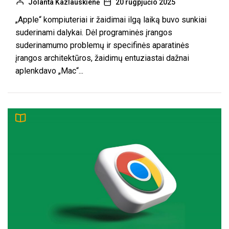
Jolanta Kazlauskienė
20 rugpjūčio 2025
„Apple“ kompiuteriai ir žaidimai ilgą laiką buvo sunkiai
suderinami dalykai. Dėl programinės įrangos
suderinamumo problemų ir specifinės aparatinės
įrangos architektūros, žaidimų entuziastai dažnai
aplenkdavo „Mac“...