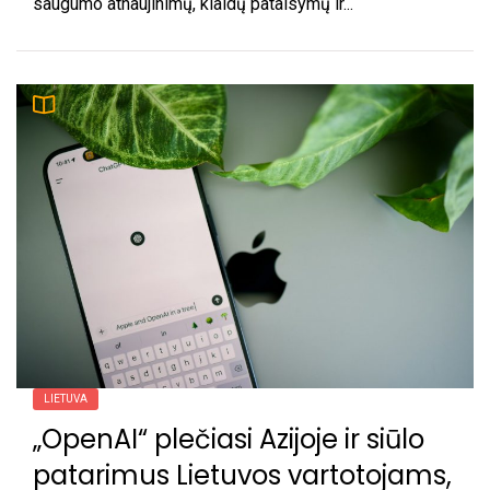
saugumo atnaujinimų, klaidų pataisymų ir...
LIETUVA
„OpenAI“ plečiasi Azijoje ir siūlo
patarimus Lietuvos vartotojams,