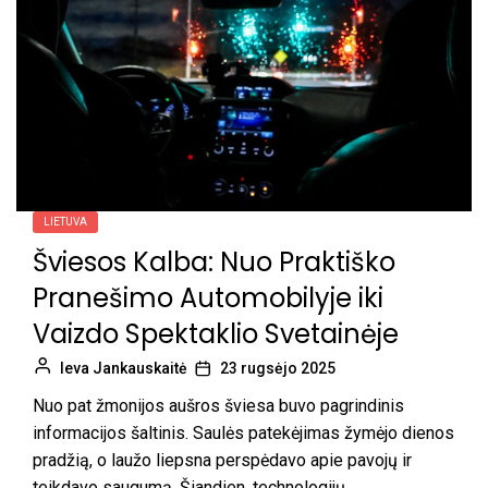
LIETUVA
Šviesos Kalba: Nuo Praktiško
Pranešimo Automobilyje iki
Vaizdo Spektaklio Svetainėje
Ieva Jankauskaitė
23 rugsėjo 2025
Nuo pat žmonijos aušros šviesa buvo pagrindinis
informacijos šaltinis. Saulės patekėjimas žymėjo dienos
pradžią, o laužo liepsna perspėdavo apie pavojų ir
teikdavo saugumą. Šiandien, technologijų...