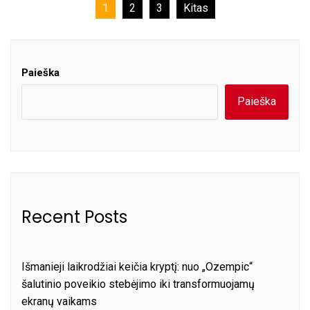
Įrašų
1
2
3
Kitas
puslapiavimas
Paieška
Paieška
Recent Posts
Išmanieji laikrodžiai keičia kryptį: nuo „Ozempic“
šalutinio poveikio stebėjimo iki transformuojamų
ekranų vaikams