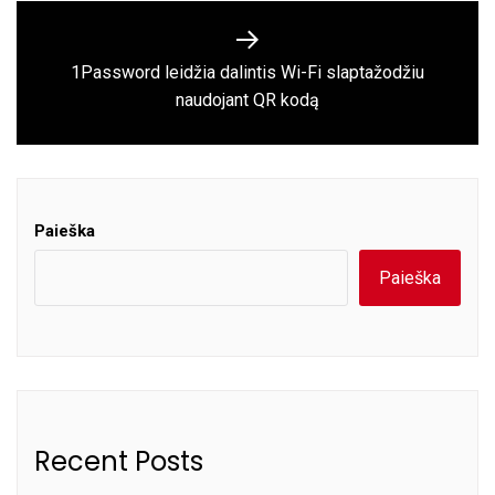
1Password leidžia dalintis Wi-Fi slaptažodžiu
Next
naudojant QR kodą
post:
Paieška
Paieška
Recent Posts