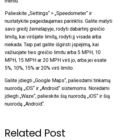
meniu.
Palieskite „Settings“ > „Speedometer“ ir
nustatykite pageidaujamas parinktis. Galite matyti
savo greitį žemėlapyje, rodyti dabartinį greičio
limitą, kai viršijate limitą, rodyti jį visada arba
niekada. Taip pat galite išgirsti įspėjimą, kai
važiuojate ties greičio limitu arba 5 MPH, 10
MPH, 15 MPH ar 20 MPH virš jo, arba jei esate
5%, 10%, 15% ar 20% virš limito.
Galite įdiegti „Google Maps“, paliesdami tinkamą
nuorodą „iOS“ ir „Android“ sistemoms. Norėdami
įdiegti „Waze“, palieskite šią nuorodą „iOS“ ir šią
nuorodą „Android“.
Related Post