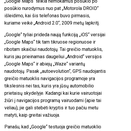
„Google Maps“ teikia nemokamus posūkio po
posūkio nurodymus nuo pat „Motorola DROID“
išleidimo, kai šis telefonas buvo pirmasis,
kuriame veikė „Android 2.0“, 2009 metų lapkritį.
„Google“ tyliai prideda naują funkciją „iOS“ versijai
„Google Maps“ tik tam tikruose regionuose ir
ribotam skaičiui naudotojų. Tai greičio matuoklis,
kuris jau prieinamas daugeliui „Android“ versijos
„Google Maps“ ir abiejų „Waze“ variantų
naudotojų. Pasak „autoevolution“, GPS naudojantis
greičio matuoklis navigacijos programoje yra
tikslesnis nei tas, kuris yra jūsų automobilio
prietaisų skydelyje. Kadangi kai kurie vairuotojai
žiūri į navigacijos programą vairuodami (apie tai
vėliau), jie gali stebėti kryptis ir tuo pačiu metu
matyti, kaip greitai važiuoja.
Panašu, kad „Google“ testuoja greičio matuoklio