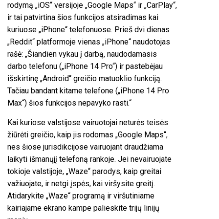
rodymą „iOS“ versijoje „Google Maps“ ir „CarPlay“,
ir tai patvirtina šios funkcijos atsiradimas kai
kuriuose „iPhone“ telefonuose. Prieš dvi dienas
„Reddit“ platformoje vienas „iPhone“ naudotojas
rašė: „Šiandien vykau į darbą, naudodamasis
darbo telefonu („iPhone 14 Pro“) ir pastebėjau
išskirtinę „Android“ greičio matuoklio funkciją.
Tačiau bandant kitame telefone („iPhone 14 Pro
Max“) šios funkcijos nepavyko rasti.“
Kai kuriose valstijose vairuotojai neturės teisės
žiūrėti greičio, kaip jis rodomas „Google Maps“,
nes šiose jurisdikcijose vairuojant draudžiama
laikyti išmanųjį telefoną rankoje. Jei nevairuojate
tokioje valstijoje, „Waze“ parodys, kaip greitai
važiuojate, ir netgi įspės, kai viršysite greitį.
Atidarykite „Waze“ programą ir viršutiniame
kairiajame ekrano kampe palieskite trijų linijų