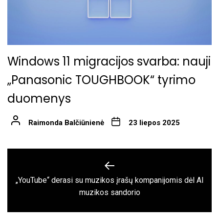
Windows 11 migracijos svarba: nauji
„Panasonic TOUGHBOOK“ tyrimo
duomenys
Raimonda Balčiūnienė
23 liepos 2025
Navigacija
tarp
„YouTube“ derasi su muzikos įrašų kompanijomis dėl AI
Previous
įrašų
muzikos sandorio
post: