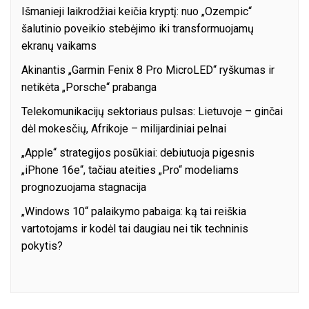
Išmanieji laikrodžiai keičia kryptį: nuo „Ozempic“
šalutinio poveikio stebėjimo iki transformuojamų
ekranų vaikams
Akinantis „Garmin Fenix 8 Pro MicroLED“ ryškumas ir
netikėta „Porsche“ prabanga
Telekomunikacijų sektoriaus pulsas: Lietuvoje – ginčai
dėl mokesčių, Afrikoje – milijardiniai pelnai
„Apple“ strategijos posūkiai: debiutuoja pigesnis
„iPhone 16e“, tačiau ateities „Pro“ modeliams
prognozuojama stagnacija
„Windows 10“ palaikymo pabaiga: ką tai reiškia
vartotojams ir kodėl tai daugiau nei tik techninis
pokytis?