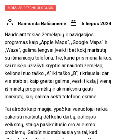
MOKSLAS IR TECHNOLOGIJOS
Raimonda Balčiūnienė
5 liepos 2024
Naudojant tokias žemėlapių ir navigacijos
programas kaip „Apple Maps“, „Google Maps“ ir
„Waze“, galima lengvai įveikti bet kokį maršrutą
su išmaniuoju telefonu. Tie, kurie prisimena laikus,
kai reikėjo užrašyti kryptis ar naudoti žemėlapį
kelionei nuo taško „A“ iki taško „B“, tikriausiai dar
vis stebisi, kaip greitai galima įvesti tikslą į vieną
iš minėtų programėlių ir akimirksniu gauti
maršrutą, kurį galima sekti telefono ekrane.
Tai atrodo kaip magija, ypač kai vairuotojui reikia
pakeisti maršrutą dėl kelio darbų, policijos
veiksmų, staiga pasikeitusio oro ar eismo
problemų. Galbūt nuostabiausia yra tai, kad