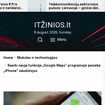
Skip
Telekomunikacijų sektoriaus
pulsas: Lietuvoje – ginčai dėl
to
mokesčių, Afrikoje – milijardiniai
the
pelnai
content
ITŽINIOS.lt
9 August 2026, Sunday
Menu
Home
Mokslas ir technologijos
Svarbi nauja funkcija „Google Maps“ programoje pasiekė
„iPhone“ naudotojus