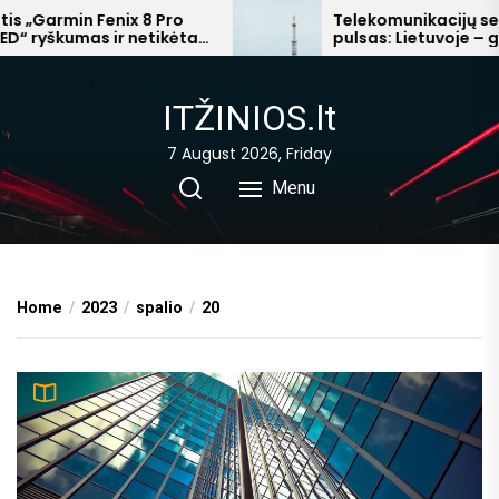
Skip
„Garmin Fenix 8 Pro
Telekomunikacijų sekto
 ryškumas ir netikėta
pulsas: Lietuvoje – ginč
to
“ prabanga
mokesčių, Afrikoje – mili
the
pelnai
content
ITŽINIOS.lt
7 August 2026, Friday
Menu
Home
2023
spalio
20