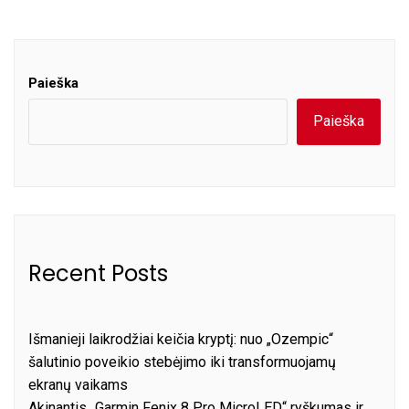
Paieška
Paieška
Recent Posts
Išmanieji laikrodžiai keičia kryptį: nuo „Ozempic“
šalutinio poveikio stebėjimo iki transformuojamų
ekranų vaikams
Akinantis „Garmin Fenix 8 Pro MicroLED“ ryškumas ir