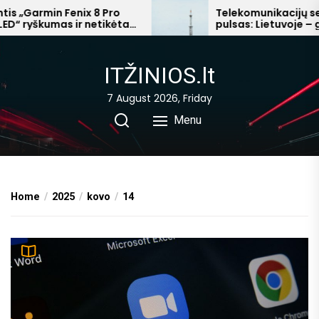
Skip
„Garmin Fenix 8 Pro
Telekomunikacijų sekto
 ryškumas ir netikėta
pulsas: Lietuvoje – ginč
to
“ prabanga
mokesčių, Afrikoje – mili
the
pelnai
content
ITŽINIOS.lt
7 August 2026, Friday
Menu
Home
2025
kovo
14